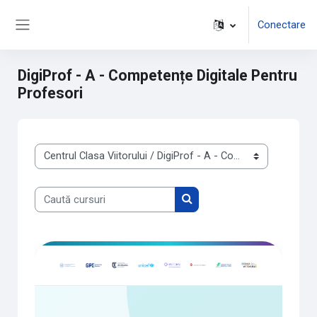
Sari la conţinutul principal
Conectare
Panou lateral
DigiProf - A - Competențe Digitale Pentru
Profesori
Categorii curs
Caută cursuri
Caută cursuri